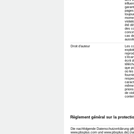
influe
garant
pages 
toujou
moment
violat
été dé
des co
concev
cas de
aussitô
Droit d’auteur
Les co
exploi
reprodu
s’écar
écrit 
téléch
que po
où les
fourni
respec
caract
même c
prions
de vio
conte
Règlement général sur la protect
Die nachfolgende Datenschutzerklärung gil
www.pbsplus.com und www.pbsplus.de] (na