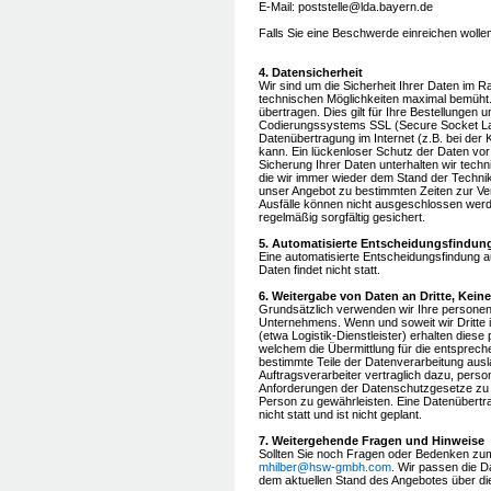
E-Mail: poststelle@lda.bayern.de
Falls Sie eine Beschwerde einreichen woll
4. Datensicherheit
Wir sind um die Sicherheit Ihrer Daten im
technischen Möglichkeiten maximal bemüht.
übertragen. Dies gilt für Ihre Bestellungen
Codierungssystems SSL (Secure Socket Laye
Datenübertragung im Internet (z.B. bei der
kann. Ein lückenloser Schutz der Daten vor d
Sicherung Ihrer Daten unterhalten wir tec
die wir immer wieder dem Stand der Techni
unser Angebot zu bestimmten Zeiten zur Ve
Ausfälle können nicht ausgeschlossen wer
regelmäßig sorgfältig gesichert.
5. Automatisierte Entscheidungsfindun
Eine automatisierte Entscheidungsfindung
Daten findet nicht statt.
6. Weitergabe von Daten an Dritte, Kei
Grundsätzlich verwenden wir Ihre persone
Unternehmens. Wenn und soweit wir Dritte 
(etwa Logistik-Dienstleister) erhalten die
welchem die Übermittlung für die entsprechen
bestimmte Teile der Datenverarbeitung ausla
Auftragsverarbeiter vertraglich dazu, pers
Anforderungen der Datenschutzgesetze zu 
Person zu gewährleisten. Eine Datenübertr
nicht statt und ist nicht geplant.
7. Weitergehende Fragen und Hinweise
Sollten Sie noch Fragen oder Bedenken zum
mhilber@hsw-gmbh.com
. Wir passen die 
dem aktuellen Stand des Angebotes über di