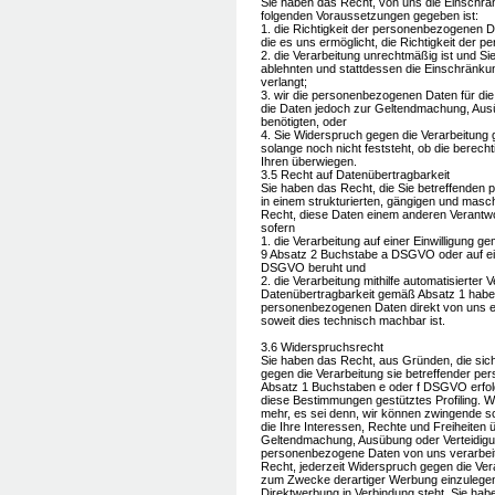
Sie haben das Recht, von uns die Einschrä
folgenden Voraussetzungen gegeben ist:
1. die Richtigkeit der personenbezogenen Da
die es uns ermöglicht, die Richtigkeit der
2. die Verarbeitung unrechtmäßig ist und 
ablehnten und stattdessen die Einschränk
verlangt;
3. wir die personenbezogenen Daten für die
die Daten jedoch zur Geltendmachung, Aus
benötigten, oder
4. Sie Widerspruch gegen die Verarbeitung
solange noch nicht feststeht, ob die bere
Ihren überwiegen.
3.5 Recht auf Datenübertragbarkeit
Sie haben das Recht, die Sie betreffenden 
in einem strukturierten, gängigen und masc
Recht, diese Daten einem anderen Verantwo
sofern
1. die Verarbeitung auf einer Einwilligung 
9 Absatz 2 Buchstabe a DSGVO oder auf ei
DSGVO beruht und
2. die Verarbeitung mithilfe automatisierter
Datenübertragbarkeit gemäß Absatz 1 haben
personenbezogenen Daten direkt von uns ei
soweit dies technisch machbar ist.
3.6 Widerspruchsrecht
Sie haben das Recht, aus Gründen, die sich
gegen die Verarbeitung sie betreffender pe
Absatz 1 Buchstaben e oder f DSGVO erfolgt,
diese Bestimmungen gestütztes Profiling. W
mehr, es sei denn, wir können zwingende s
die Ihre Interessen, Rechte und Freiheiten 
Geltendmachung, Ausübung oder Verteidig
personenbezogene Daten von uns verarbeit
Recht, jederzeit Widerspruch gegen die Ve
zum Zwecke derartiger Werbung einzulegen; d
Direktwerbung in Verbindung steht. Sie hab