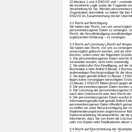
22 Absätze 1 und 4 DSGVO und – zumindest 
die involvierte Logik sowie die Tragweite u
Verarbeitung für Sie. Werden personenbezoge
Organisation übermittelt, so haben Sie das 
DSGVO im Zusammenhang mit der Übermittl
3.2 Recht auf Berichtigung
Sie haben das Recht, von uns unverzüglich d
personenbezogener Daten zu verlangen. Un
Recht, die Vervollständigung unvollständig
ergänzenden Erklärung – zu verlangen.
3.3 Recht auf Löschung („Recht auf Verge
Sie haben das Recht, von uns zu verlange
unverzüglich gelöscht werden, und wir sind
löschen, sofern einer der folgenden Gründe z
1. Die personenbezogenen Daten sind für di
verarbeitet wurden, nicht mehr notwendig.
2. Sie widerrufen Ihre Einwilligung, auf di
Buchstabe a oder Artikel 9 Absatz 2 Buchst
anderweitigen Rechtsgrundlage für die Vera
3. Sie legen gemäß Artikel 21 Absatz 1 DS
liegen keine vorrangigen berechtigten Gründ
21 Absatz 2 DSGVO Widerspruch gegen die 
4. Die personenbezogenen Daten wurden un
5. Die Löschung der personenbezogenen Date
nach dem Unionsrecht oder dem Recht der Mi
6. Die personenbezogenen Daten wurden in
Informationsgesellschaft gemäß Artikel 8 
personenbezogenen Daten öffentlich gemach
so treffen wir unter Berücksichtigung der 
Implementierungskosten angemessene Maßn
Datenverarbeitung Verantwortliche, die di
informieren, dass Sie von ihnen die Lösch
oder von Kopien oder Replikationen dieser
3.4 Recht auf Einschränkung der Verarbeit