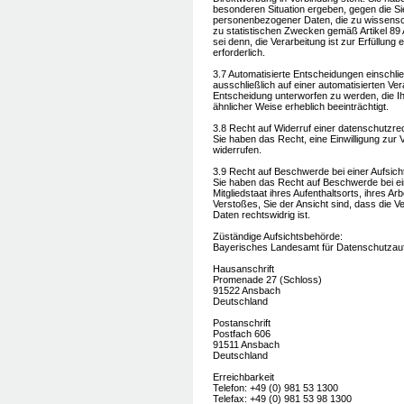
besonderen Situation ergeben, gegen die Sie
personenbezogener Daten, die zu wissensc
zu statistischen Zwecken gemäß Artikel 89
sei denn, die Verarbeitung ist zur Erfüllung 
erforderlich.
3.7 Automatisierte Entscheidungen einschließ
ausschließlich auf einer automatisierten Ver
Entscheidung unterworfen zu werden, die Ih
ähnlicher Weise erheblich beeinträchtigt.
3.8 Recht auf Widerruf einer datenschutzrec
Sie haben das Recht, eine Einwilligung zur
widerrufen.
3.9 Recht auf Beschwerde bei einer Aufsic
Sie haben das Recht auf Beschwerde bei ei
Mitgliedstaat ihres Aufenthaltsorts, ihres 
Verstoßes, Sie der Ansicht sind, dass die 
Daten rechtswidrig ist.
Züständige Aufsichtsbehörde:
Bayerisches Landesamt für Datenschutzauf
Hausanschrift
Promenade 27 (Schloss)
91522 Ansbach
Deutschland
Postanschrift
Postfach 606
91511 Ansbach
Deutschland
Erreichbarkeit
Telefon: +49 (0) 981 53 1300
Telefax: +49 (0) 981 53 98 1300