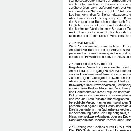
standortbezogene Inhalte zur Verfügung st
und beheben und unsere Dienste verbessern.
zu überprüfen, wenn aufgrund konkreter Anh
rechtswidrigen Nutzung besteht. IP-Adresse
Logfiles, wenn dies für Sicherheitszwecke e
Abrechnung einer Leistung nötig ist, z. B.
des Vorgangs der Bestellung oder nach Zah
für Sicherheitszwecke nicht mehr erforderl
den konkreten Verdacht einer Straftat im
Außerdem speichern wir als Teil Ihres Acco
Registrierung, Login, Klicken von Links etc.)
2.2 E-Mail Kontakt
Wenn Sie mit uns in Kontakt treten (z. B. pe
Angaben zur Bearbeitung der Anfrage sowie 
personenbezogene Daten speichern und nutz
besondere Einwilligung gesetzlich zulässig i
2.3 Zugriffsdaten Service-Tool
Registrieren Sie sich in unserem Service-To
Anmeldedaten – Zugang zum Servicebereich
wir ihre Daten während ihres Zugriffs auf
Zu den Zugriffsdaten gehören Name und UR
Abrufs, übertragene Datenmenge, Meldung 
Browsertyp und Browserversion, Betriebssy
nutzen diese Protokolldaten mit Zuordnung
und Dokumentation ihrer Tätigkeit innerhal
Dokumentationszwecken zur Störungsbehebu
uns vor, die Protokolldaten nachträglich z
berechtigte Verdacht einer rechtswidrigen 
personenbezogene Login-Daten innerhalb des
Dies ist erforderlich für Sicherheitszwecke 
die Abrechnung einer Leistung nötig sein, z.
Maschinensoftware-Updates oder als Backup
Servicetechniker unserer Partner oder unser
2.4 Nutzung von Cookies durch HSW Gmb
Die HSW GmbH nutzt auf ihrer Homepage ei