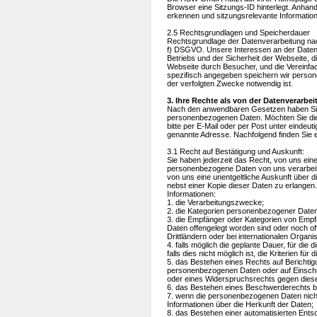
Browser eine Sitzungs-ID hinterlegt. Anhan
erkennen und sitzungsrelevante Informatio
2.5 Rechtsgrundlagen und Speicherdauer
Rechtsgrundlage der Datenverarbeitung nach
f) DSGVO. Unsere Interessen an der Datenv
Betriebs und der Sicherheit der Webseite, 
Webseite durch Besucher, und die Vereinfa
spezifisch angegeben speichern wir person
der verfolgten Zwecke notwendig ist.
3. Ihre Rechte als von der Datenverarbe
Nach den anwendbaren Gesetzen haben Sie
personenbezogenen Daten. Möchten Sie dies
bitte per E-Mail oder per Post unter eindeutig
genannte Adresse. Nachfolgend finden Sie e
3.1 Recht auf Bestätigung und Auskunft:
Sie haben jederzeit das Recht, von uns eine
personenbezogene Daten von uns verarbeitet
von uns eine unentgeltliche Auskunft über
nebst einer Kopie dieser Daten zu erlangen
Informationen:
1. die Verarbeitungszwecke;
2. die Kategorien personenbezogener Daten,
3. die Empfänger oder Kategorien von Em
Daten offengelegt worden sind oder noch o
Drittländern oder bei internationalen Organi
4. falls möglich die geplante Dauer, für di
falls dies nicht möglich ist, die Kriterien fü
5. das Bestehen eines Rechts auf Berichti
personenbezogenen Daten oder auf Einschr
oder eines Widerspruchsrechts gegen diese
6. das Bestehen eines Beschwerderechts be
7. wenn die personenbezogenen Daten nicht
Informationen über die Herkunft der Daten;
8. das Bestehen einer automatisierten Entsc