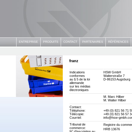
ENTREPRISE
PRODUITS
CONTACT
PARTENAIRES
RÉFÉRENCES
franz
Indications
HSW GmbH
conformes
Walterstraße 7
au § 5 de la loi
D-86153 Augsburg
allemande
sur les médias
électroniques
M. Marc Hilber
M. Walter Hilber
Contact:
Téléphone:
+49 (0) 821 56 71 5
Télécopie:
+49 (0) 821 56 57 3
Courriel:
info@hsw-gmbh.co
Tribunal de
Registre du comme
commerce:
HRB 13676
N° d’inscription au