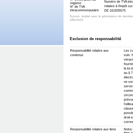
Numéro de TVA intr
registre:
relative à l’impôt sur 
N° de TVA
intracommunautaire:
DE 161835575
Source: réalisé avec le générateur de mentio
eRecht24.
Exclusion de responsabilité
Responsabilité relative aux
Les co
contenus
soin. 
véraci
fourn
la loi
au § 7
élect
ne so
servic
commu
circon
prévue
l’util
clause
possib
droit 
corre
Responsabilité relative aux liens
Notre 
tiers 