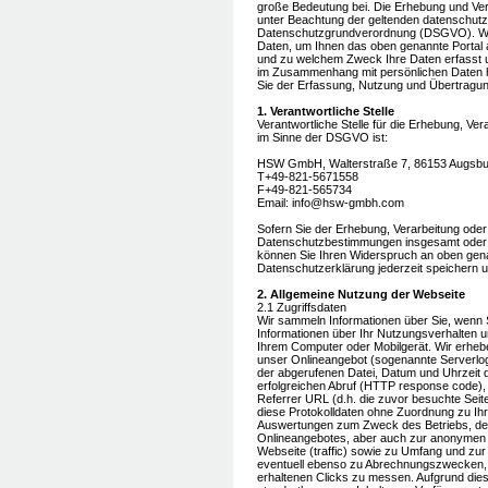
große Bedeutung bei. Die Erhebung und Ve
unter Beachtung der geltenden datenschutzr
Datenschutzgrundverordnung (DSGVO). Wir
Daten, um Ihnen das oben genannte Portal 
und zu welchem Zweck Ihre Daten erfasst 
im Zusammenhang mit persönlichen Daten 
Sie der Erfassung, Nutzung und Übertragu
1. Verantwortliche Stelle
Verantwortliche Stelle für die Erhebung, V
im Sinne der DSGVO ist:
HSW GmbH, Walterstraße 7, 86153 Augsbu
T+49-821-5671558
F+49-821-565734
Email: info@hsw-gmbh.com
Sofern Sie der Erhebung, Verarbeitung ode
Datenschutzbestimmungen insgesamt oder 
können Sie Ihren Widerspruch an oben genan
Datenschutzerklärung jederzeit speichern 
2. Allgemeine Nutzung der Webseite
2.1 Zugriffsdaten
Wir sammeln Informationen über Sie, wenn 
Informationen über Ihr Nutzungsverhalten un
Ihrem Computer oder Mobilgerät. Wir erhebe
unser Onlineangebot (sogenannte Serverlo
der abgerufenen Datei, Datum und Uhrzeit
erfolgreichen Abruf (HTTP response code),
Referrer URL (d.h. die zuvor besuchte Seit
diese Protokolldaten ohne Zuordnung zu Ihrer
Auswertungen zum Zweck des Betriebs, der
Onlineangebotes, aber auch zur anonymen 
Webseite (traffic) sowie zu Umfang und zur
eventuell ebenso zu Abrechnungszwecken, 
erhaltenen Clicks zu messen. Aufgrund dies