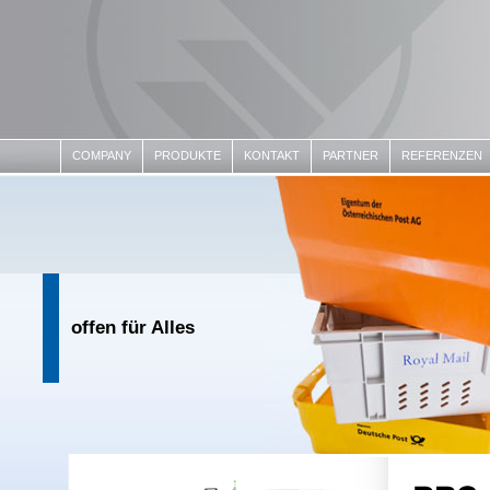
COMPANY
PRODUKTE
KONTAKT
PARTNER
REFERENZEN
offen für Alles